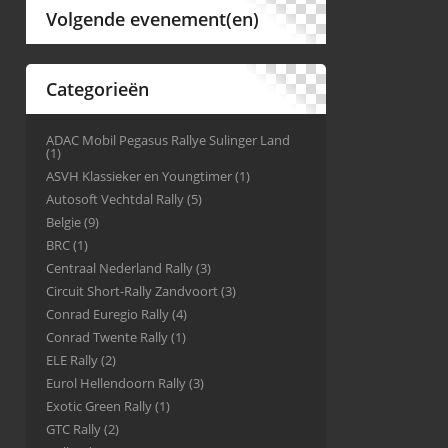
Volgende evenement(en)
Categorieën
ADAC Mobil Pegasus Rallye Sulinger Land
(1)
ASVH Klassieker en Youngtimer
(1)
Autosoft Vechtdal Rally
(5)
Belgie
(9)
BRC
(1)
Centraal Nederland Rally
(3)
Circuit Short-Rally Zandvoort
(3)
Conrad Euregio Rally
(4)
Conrad Twente Rally
(1)
ELE Rally
(2)
Eurol Hellendoorn Rally
(3)
Exotic Green Rally
(1)
GTC Rally
(2)