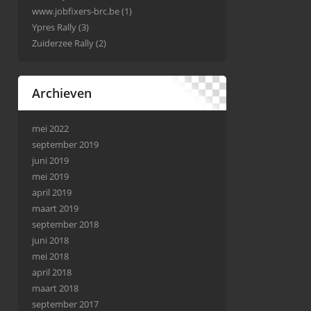
www.jobfixers-brc.be
(1)
Ypres Rally
(3)
Zuiderzee Rally
(2)
Archieven
mei 2022
september 2019
juni 2019
mei 2019
april 2019
maart 2019
september 2018
juni 2018
mei 2018
april 2018
maart 2018
september 2017