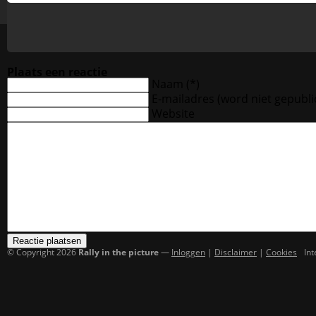
Plaats een reactie
Naam (*)
E-mailadres
(word niet gepubli
Website
© Copyright 2026
Rally in the picture
—
Inloggen
|
Disclaimer
|
Cookies
In