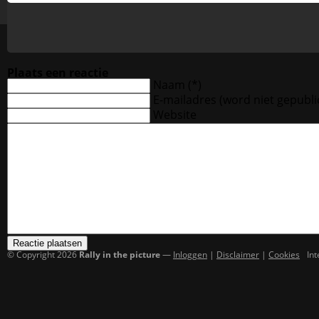
Plaats een reactie
Naam (*)
E-mailadres
(word niet gepubli
Website
© Copyright 2026
Rally in the picture
—
Inloggen
|
Disclaimer
|
Cookies
In