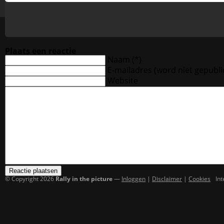
Plaats een reactie
Naam (*)
E-mailadres
(word niet gepubli
Website
© Copyright 2026
Rally in the picture
—
Inloggen
|
Disclaimer
|
Cookies
In