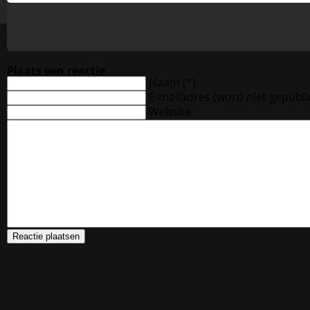
Plaats een reactie
Naam (*)
E-mailadres
(word niet gepubli
Website