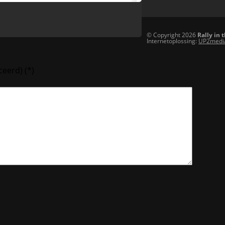
© Copyright 2026
Rally in 
Internetoplossing:
UP2medi
ceerd)
(*)