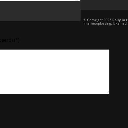
© Copyright 2026
Rally in 
Internetoplossing:
UP2medi
ceerd)
(*)