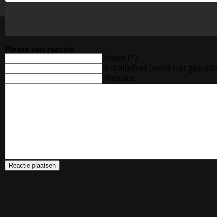
Plaats een reactie
Naam (*)
E-mailadres
(word niet gepubli
Website