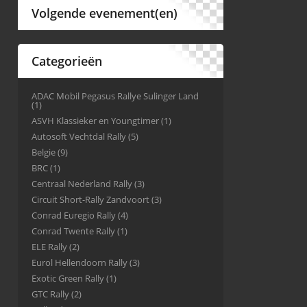
Volgende evenement(en)
Categorieën
ADAC Mobil Pegasus Rallye Sulinger Land
(1)
ASVH Klassieker en Youngtimer
(1)
Autosoft Vechtdal Rally
(5)
Belgie
(9)
BRC
(1)
Centraal Nederland Rally
(3)
Circuit Short-Rally Zandvoort
(3)
Conrad Euregio Rally
(4)
Conrad Twente Rally
(1)
ELE Rally
(2)
Eurol Hellendoorn Rally
(3)
Exotic Green Rally
(1)
GTC Rally
(2)