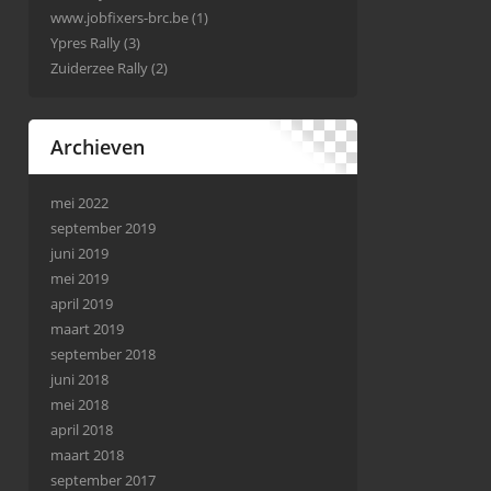
www.jobfixers-brc.be
(1)
Ypres Rally
(3)
Zuiderzee Rally
(2)
Archieven
mei 2022
september 2019
juni 2019
mei 2019
april 2019
maart 2019
september 2018
juni 2018
mei 2018
april 2018
maart 2018
september 2017