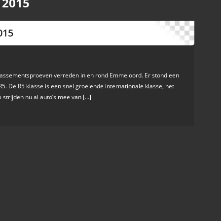
 2015
015
klassementsproeven verreden in en rond Emmeloord. Er stond een
R5. De R5 klasse is een snel groeiende internationale klasse, net
 strijden nu al auto’s mee van […]