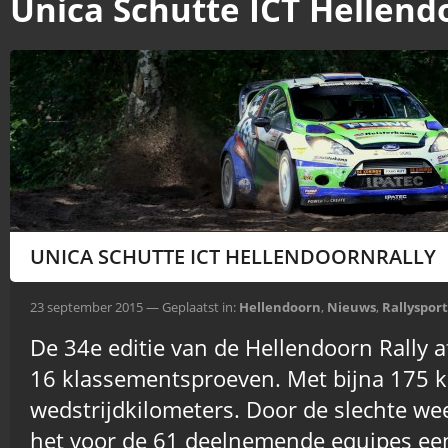
Unica Schutte ICT Hellend
UNICA SCHUTTE ICT HELLENDOORNRALLY
23 september 2015 — Geplaatst in:
Hellendoorn
,
Nieuws
,
Rallysport
De 34e editie van de Hellendoorn Rally
16 klassementsproeven. Met bijna 175 
wedstrijdkilometers. Door de slechte 
het voor de 61 deelnemende equipes een 