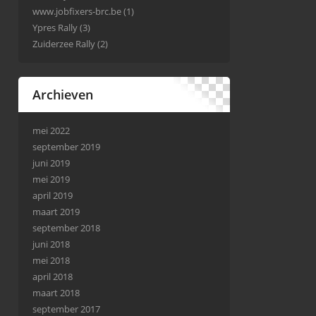
www.jobfixers-brc.be
(1)
Ypres Rally
(3)
Zuiderzee Rally
(2)
Archieven
mei 2022
september 2019
juni 2019
mei 2019
april 2019
maart 2019
september 2018
juni 2018
mei 2018
april 2018
maart 2018
september 2017