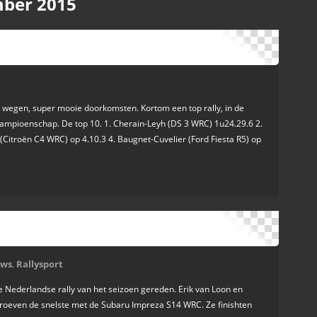
ber 2015
 wegen, super mooie doorkomsten. Kortom een top rally, in de
ykampioenschap. De top 10. 1. Cherain-Leyh (DS 3 WRC) 1u24.29.6 2.
(Citroën C4 WRC) op 4.10.3 4. Baugnet-Cuvelier (Ford Fiesta R5) op
uws
,
Rallysport
 Nederlandse rally van het seizoen gereden. Erik van Loon en
roeven de snelste met de Subaru Impreza S14 WRC. Ze finishten