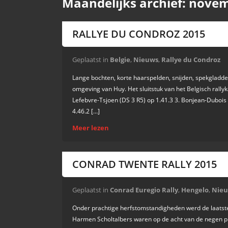
Maandelijks archief:
novem
RALLYE DU CONDROZ 2015
Geplaatst in
Belgie
,
Nieuws
,
Rallye du Condroz
Lange bochten, korte haarspelden, snijden, spekgladde
omgeving van Huy. Het sluitstuk van het Belgisch rall
Lefebvre-Tsjoen (DS 3 R5) op 1.41.3 3. Bonjean-Dubois 
4.46.2 […]
Meer lezen
CONRAD TWENTE RALLY 2015
Geplaatst in
Conrad Euregio Rally
,
Hengelo
,
Nie
Onder prachtige herfstomstandigheden werd de laatste
Harmen Scholtalbers waren op de acht van de negen p