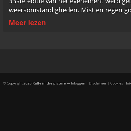
33ste editie van het evenement werd get
weersomstandigheden. Mist en regen goo
Meer lezen
© Copyright 2026
Rally in the picture
—
Inloggen
|
Disclaimer
|
Cookies
In