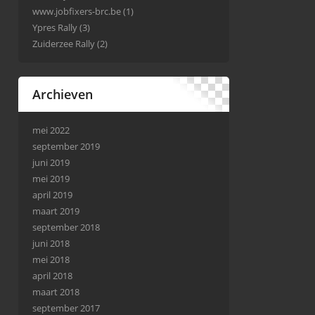
www.jobfixers-brc.be
(1)
Ypres Rally
(3)
Zuiderzee Rally
(2)
Archieven
mei 2022
september 2019
juni 2019
mei 2019
april 2019
maart 2019
september 2018
juni 2018
mei 2018
april 2018
maart 2018
september 2017