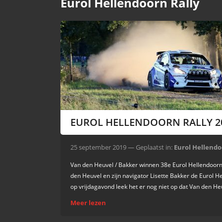
Eurol Hellendoorn Rally
EUROL HELLENDOORN RALLY 2
25 september 2019 — Geplaatst in:
Eurol Hellendo
Van den Heuvel / Bakker winnen 38e Eurol Hellendoorn R
den Heuvel en zijn navigator Lisette Bakker de Eurol 
op vrijdagavond leek het er nog niet op dat Van den He
Meer lezen