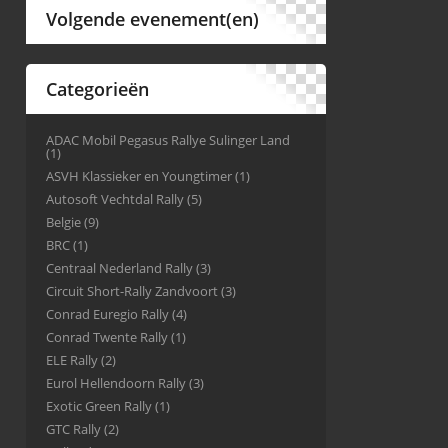
Volgende evenement(en)
Categorieën
ADAC Mobil Pegasus Rallye Sulinger Land
(1)
ASVH Klassieker en Youngtimer
(1)
Autosoft Vechtdal Rally
(5)
Belgie
(9)
BRC
(1)
Centraal Nederland Rally
(3)
Circuit Short-Rally Zandvoort
(3)
Conrad Euregio Rally
(4)
Conrad Twente Rally
(1)
ELE Rally
(2)
Eurol Hellendoorn Rally
(3)
Exotic Green Rally
(1)
GTC Rally
(2)