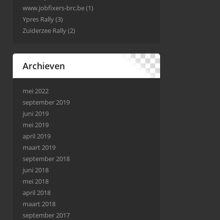
www.jobfixers-brc.be
(1)
Ypres Rally
(3)
Zuiderzee Rally
(2)
Archieven
mei 2022
september 2019
juni 2019
mei 2019
april 2019
maart 2019
september 2018
juni 2018
mei 2018
april 2018
maart 2018
september 2017