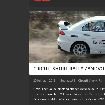
Meer lezen
CIRCUIT SHORT-RALLY ZANDVO
25 februari 2013 — Geplaatst in:
Circuit Short-Ral
Onder zeer koude omstandigheden werd de 3e Rally Pro c
van den Heuvel hun Mitsubishi Lancer Evo 10 als snelst
Biesheuvel en Marco Schillemans met hun Subaru WRC S