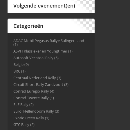
Volgende evenement(en)
Categorieën
ADAC Mobil Pegasus Rallye Sulinger Land
(1)
ASVH Klassieker en Youngtimer
(1)
Autosoft Vechtdal Rally
(5)
Belgie
(9)
BRC
(1)
Centraal Nederland Rally
(3)
Circuit Short-Rally Zandvoort
(3)
Conrad Euregio Rally
(4)
Conrad Twente Rally
(1)
ELE Rally
(2)
Eurol Hellendoorn Rally
(3)
Exotic Green Rally
(1)
GTC Rally
(2)