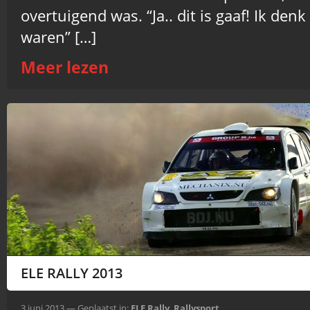
overtuigend was. “Ja.. dit is gaaf! Ik de
waren” […]
Meer lezen
ELE RALLY 2013
3 juni 2013 — Geplaatst in:
ELE Rally
,
Rallysport