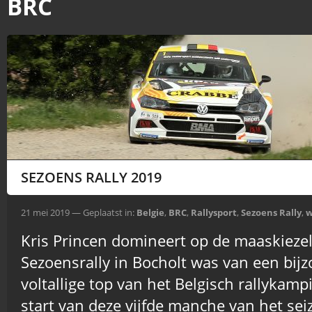
BRC
SEZOENS RALLY 2019
21 mei 2019 — Geplaatst in:
Belgie
,
BRC
,
Rallysport
,
Sezoens Rally
,
w
Kris Princen domineert op de maaskiezel
Sezoensrally in Bocholt was van een bij
voltallige top van het Belgisch rallyka
start van deze vijfde manche van het se