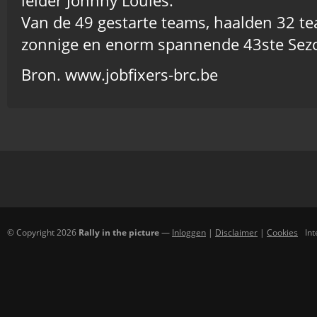
leider Johnny Louies.
Van de 49 gestarte teams, haalden 32 te
zonnige en enorm spannende 43ste Sezo
Bron. www.jobfixers-brc.be
© Copyright 2026
Rally in the picture
—
Inloggen
|
Disclaimer
|
Cookies
In