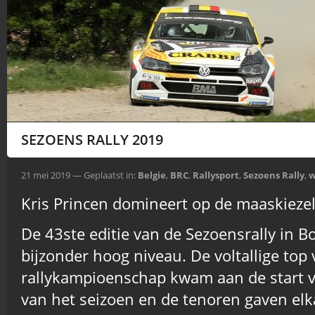
SEZOENS RALLY 2019
21 mei 2019 — Geplaatst in:
Belgie
,
BRC
,
Rallysport
,
Sezoens Rally
,
w
Kris Princen domineert op de maaskieze
De 43ste editie van de Sezoensrally in B
bijzonder hoog niveau. De voltallige top 
rallykampioenschap kwam aan de start v
van het seizoen en de tenoren gaven el