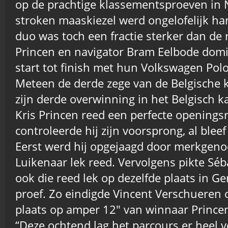
op de prachtige klassementsproeven in
stroken maaskiezel werd ongelofelijk ha
duo was toch een fractie sterker dan de r
Princen en navigator Bram Eelbode domi
start tot finish met hun Volkswagen Pol
Meteen de derde zege van de Belgische 
zijn derde overwinning in het Belgisch 
Kris Princen reed een perfecte openings
controleerde hij zijn voorsprong, al blee
Eerst werd hij opgejaagd door merkgenoo
Luikenaar lek reed. Vervolgens pikte Sé
ook die reed lek op dezelfde plaats in Ge
proef. Zo eindigde Vincent Verschueren
plaats op amper 12″ van winnaar Prince
“Deze ochtend lag het parcours er heel ve