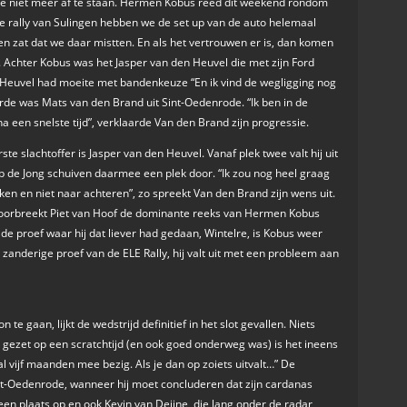
eze niet meer af te staan. Hermen Kobus reed dit weekend rondom
e rally van Sulingen hebben we de set up van de auto helemaal
n zat dat we daar mistten. En als het vertrouwen er is, dan komen
d. Achter Kobus was het Jasper van den Heuvel die met zijn Ford
n Heuvel had moeite met bandenkeuze “En ik vind de wegligging nog
rde was Mats van den Brand uit Sint-Oedenrode. “Ik ben in de
een snelste tijd”, verklaarde Van den Brand zijn progressie.
rste slachtoffer is Jasper van den Heuvel. Vanaf plek twee valt hij uit
 de Jong schuiven daarmee een plek door. “Ik zou nog heel graag
ijken en niet naar achteren”, zo spreekt Van den Brand zijn wens uit.
doorbreekt Piet van Hoof de dominante reeks van Hermen Kobus
 de proef waar hij dat liever had gedaan, Wintelre, is Kobus weer
 zanderige proef van de ELE Rally, hij valt uit met een probleem aan
 gaan, lijkt de wedstrijd definitief in het slot gevallen. Niets
d gezet op een scratchtijd (en ook goed onderweg was) is het ineens
al vijf maanden mee bezig. Als je dan op zoiets uitvalt…” De
 Sint-Oedenrode, wanneer hij moet concluderen dat zijn cardanas
een plaats op en ook Kevin van Deijne, die lang onder de radar