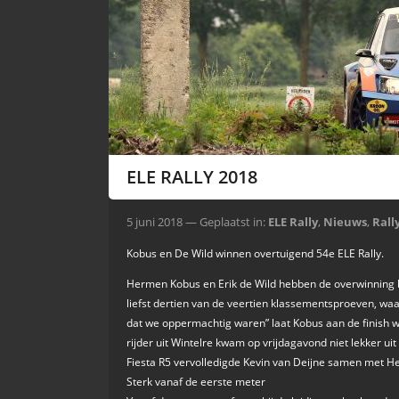
ELE RALLY 2018
5 juni 2018 — Geplaatst in:
ELE Rally
,
Nieuws
,
Rall
Kobus en De Wild winnen overtuigend 54e ELE Rally.
Hermen Kobus en Erik de Wild hebben de overwinning b
liefst dertien van de veertien klassementsproeven, waa
dat we oppermachtig waren” laat Kobus aan de finish w
rijder uit Wintelre kwam op vrijdagavond niet lekker ui
Fiesta R5 vervolledigde Kevin van Deijne samen met He
Sterk vanaf de eerste meter