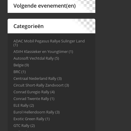
Volgende evenement(en)
Categorieën
ADAC Mobil Pegasus Rallye Sulinger Land
(1)
ASVH Klassieker en Youngtimer
(1)
Autosoft Vechtdal Rally
(5)
Belgie
(9)
BRC
(1)
Centraal Nederland Rally
(3)
Circuit Short-Rally Zandvoort
(3)
Conrad Euregio Rally
(4)
Conrad Twente Rally
(1)
ELE Rally
(2)
Eurol Hellendoorn Rally
(3)
Exotic Green Rally
(1)
GTC Rally
(2)