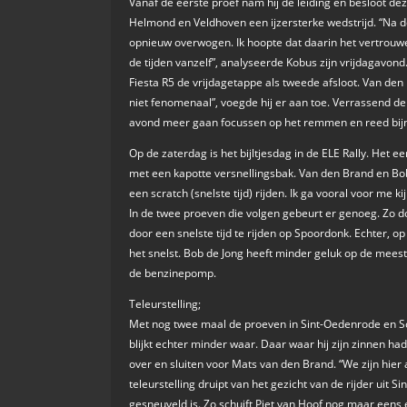
Vanaf de eerste proef nam hij de leiding en besloot d
Helmond en Veldhoven een ijzersterke wedstrijd. “Na d
opnieuw overwogen. Ik hoopte dat daarin het vertrouwe
de tijden vanzelf”, analyseerde Kobus zijn vrijdagavon
Fiesta R5 de vrijdagetappe als tweede afsloot. Van de
niet fenomenaal”, voegde hij er aan toe. Verrassend de
avond meer gaan focussen op het remmen en reed bijna 
Op de zaterdag is het bijltjesdag in de ELE Rally. Het ee
met een kapotte versnellingsbak. Van den Brand en Bob
een scratch (snelste tijd) rijden. Ik ga vooral voor me k
In de twee proeven die volgen gebeurt er genoeg. Zo 
door een snelste tijd te rijden op Spoordonk. Echter, op
het snelst. Bob de Jong heeft minder geluk op de meest
de benzinepomp.
Teleurstelling;
Met nog twee maal de proeven in Sint-Oedenrode en Son te
blijkt echter minder waar. Daar waar hij zijn zinnen ha
over en sluiten voor Mats van den Brand. “We zijn hier 
teleurstelling druipt van het gezicht van de rijder uit
gesneuveld is. Zo schuift Piet van Hoof nog maar eens 