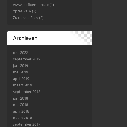
www.jobfixers-brc.be
(1)
Ypres Rally
(3)
Zuiderzee Rally
(2)
Archieven
mei 2022
september 2019
juni 2019
mei 2019
april 2019
maart 2019
september 2018
juni 2018
mei 2018
april 2018
maart 2018
september 2017