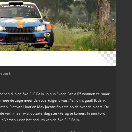
ysport
ehaald in de 54e ELE Rally. In hun Škoda Fabia R5 wonnen ze maar
rmee de zege meer dan overtuigend was. “Ja.. dit is gaaf! Ik denk
eten. Piet van Hoof en Max Jacobs finishte op de tweede plaats. De
t de verf, maar wist op zaterdag sterk terug te komen. In een Ford
in Verschuuren het podium van de 54e ELE Rally.