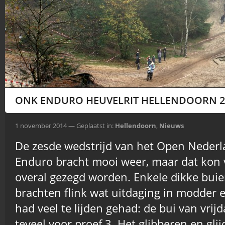
ONK ENDURO HEUVELRIT HELLENDOORN 2
1 november 2014 — Geplaatst in:
Hellendoorn
,
Nieuws
De zesde wedstrijd van het Open Nede
Enduro bracht mooi weer, maar dat kon 
overal gezegd worden. Enkele dikke buie
brachten flink wat uitdaging in modder e
had veel te lijden gehad: de bui van vri
teveel voor proef 3. Het glibberen en gli